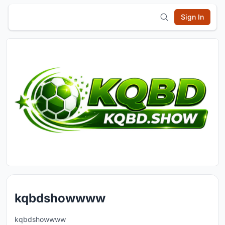
Sign In
kqbdshowwww
kqbdshowwww