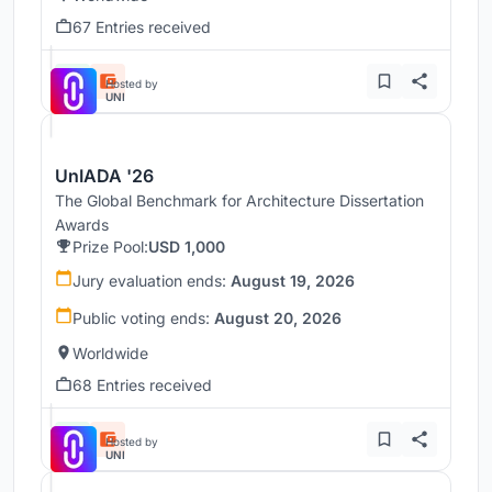
67 Entries received
Hosted by
UNI
UnIADA '26
The Global Benchmark for Architecture Dissertation
Awards
Prize Pool:
USD 1,000
Jury evaluation ends:
August 19, 2026
Public voting ends:
August 20, 2026
Worldwide
68 Entries received
Hosted by
UNI