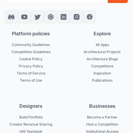
Platform policies
Explore
Community Guidelines
All Apps
Competition Guidelines
Architectural Projects
Cookie Policy
Architecture Blogs
Privacy Policy
Competitions
Terms of Service
Inspiration
Terms of Use
Publications
Designers
Businesses
Build Portfolio
Become a Partner
Creator Revenue Sharing
Host a Competition
UNI Yearbook
Institutional Access